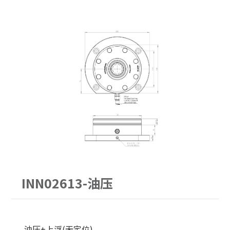
PITCH52
62型
30公斤以下
手动求心虎钳
PITCH96
90型
30-60公斤
自动气压虎钳
单定位Ｌ底板
120型
60-150公斤
虎钳配件
三面锥塔
150型
机械手臂客制化
立柱
原点定位客制化
配件
单定位板客制化
INN02613-油压
油压+上浮(无定位)