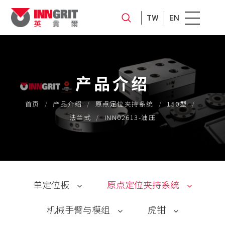
TW
EN
产品介绍
首页
产品介绍
原点定位夹持系统
150型
法兰式
INN02613-油压
单定位板
原点定位夹持系统
机械手臂与模组
虎钳