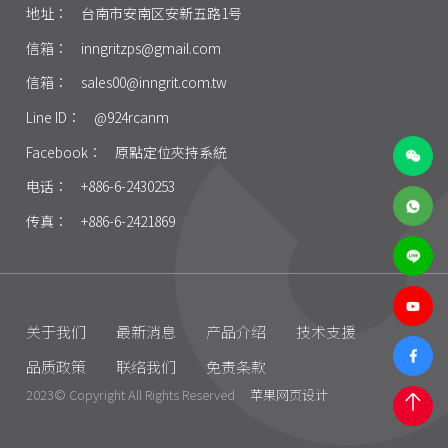
地址：
台南市安南区安新五路1号
信箱：
inngritzps@gmail.com
信箱：
sales00@inngrit.com.tw
Line ID：
@924rcanm
Facebook：
原點定位夾持系統
电话：
+886-6-2430253
传真：
+886-6-2421869
关于我们
最新消息
产品介绍
技术支援
品质政策
联络我们
免责条款
2023© Copyright All Rights Reserved
苹果网页设计