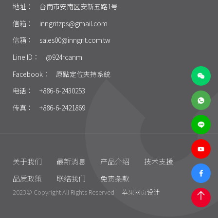
地址：
台南市安南区安新五路1号
信箱：
inngritzps@gmail.com
信箱：
sales00@inngrit.com.tw
Line ID：
@924rcanm
Facebook：
原點定位夾持系統
电话：
+886-6-2430253
传真：
+886-6-2421869
关于我们
最新消息
产品介绍
技术支援
品质政策
联络我们
免责条款
2023© Copyright All Rights Reserved
苹果网页设计