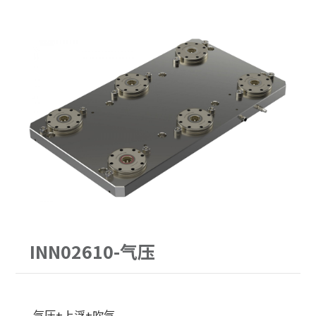
PITCH52
62型
30公斤以下
手动求心虎钳
PITCH96
90型
30-60公斤
自动气压虎钳
单定位Ｌ底板
120型
60-150公斤
虎钳配件
三面锥塔
150型
机械手臂客制化
立柱
原点定位客制化
配件
单定位板客制化
INN02610-气压
气压+上浮+吹气