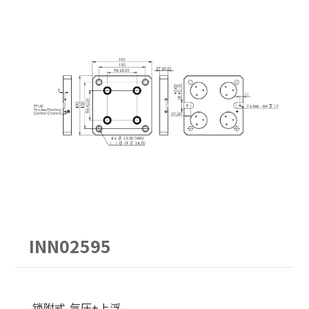
PITCH52
62型
30公斤以下
手动求心虎钳
PITCH96
90型
30-60公斤
自动气压虎钳
单定位Ｌ底板
120型
60-150公斤
虎钳配件
三面锥塔
150型
机械手臂客制化
立柱
原点定位客制化
配件
单定位板客制化
INN02595
锁附式-气压+上浮