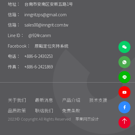
地址：
台南市安南区安新五路1号
信箱：
inngritzps@gmail.com
信箱：
sales00@inngrit.com.tw
Line ID：
@924rcanm
Facebook：
原點定位夾持系統
电话：
+886-6-2430253
传真：
+886-6-2421869
关于我们
最新消息
产品介绍
技术支援
品质政策
联络我们
免责条款
2023© Copyright All Rights Reserved
苹果网页设计