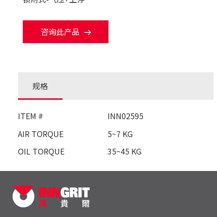
咨询此产品
规格
ITEM #
INN02595
AIR TORQUE
5~7 KG
OIL TORQUE
35~45 KG