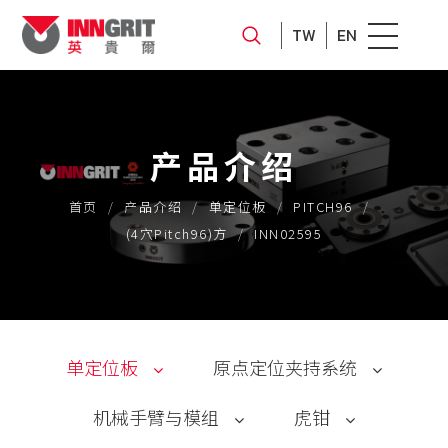
TW
EN
产品介绍
首页
产品介绍
单定位板
PITCH96
(4穴Pitch96)方
INN02595
单定位板
原点定位夹持系统
机械手臂与模组
虎钳