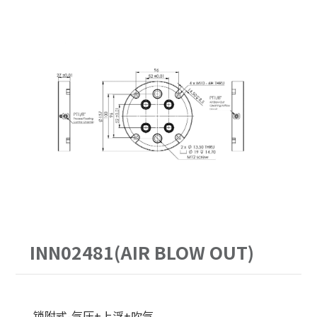
PITCH52
62型
30公斤以下
手动求心虎钳
PITCH96
90型
30-60公斤
自动气压虎钳
单定位Ｌ底板
120型
60-150公斤
虎钳配件
三面锥塔
150型
机械手臂客制化
立柱
原点定位客制化
配件
单定位板客制化
INN02481(AIR BLOW OUT)
锁附式-气压+上浮+吹气