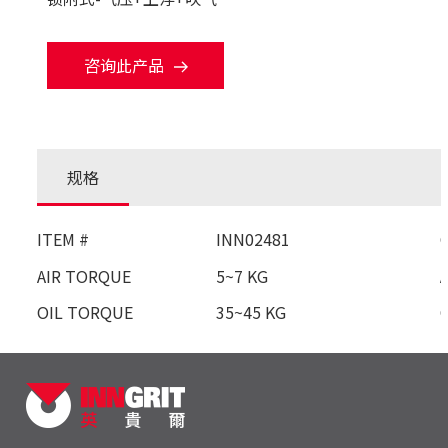
咨询此产品
规格
ITEM #
INN02481
AIR TORQUE
5~7 KG
OIL TORQUE
35~45 KG