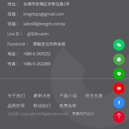
地址：
台南市安南区安新五路1号
信箱：
inngritzps@gmail.com
信箱：
sales00@inngrit.com.tw
Line ID：
@924rcanm
Facebook：
原點定位夾持系統
电话：
+886-6-2430253
传真：
+886-6-2421869
关于我们
最新消息
产品介绍
技术支援
品质政策
联络我们
免责条款
2023© Copyright All Rights Reserved
苹果网页设计