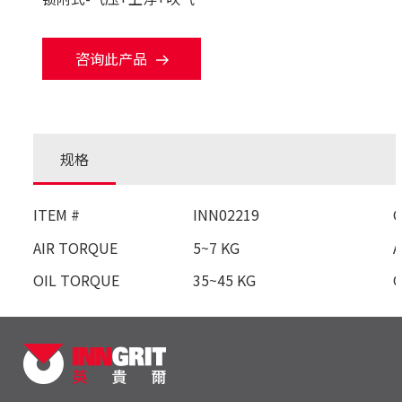
咨询此产品
规格
ITEM #
INN02219
AIR TORQUE
5~7 KG
A
OIL TORQUE
35~45 KG
O