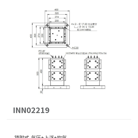
PITCH52
62型
30公斤以下
手动求心虎钳
PITCH96
90型
30-60公斤
自动气压虎钳
单定位Ｌ底板
120型
60-150公斤
虎钳配件
三面锥塔
150型
机械手臂客制化
立柱
原点定位客制化
配件
单定位板客制化
INN02219
锁附式-气压+上浮+吹气