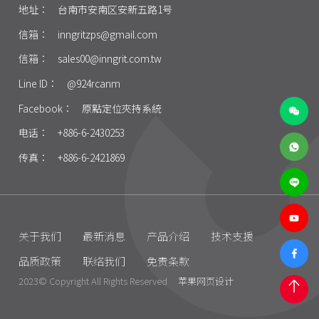
地址：
台南市安南区安新五路1号
信箱：
inngritzps@gmail.com
信箱：
sales00@inngrit.com.tw
Line ID：
@924rcanm
Facebook：
原點定位夾持系統
电话：
+886-6-2430253
传真：
+886-6-2421869
关于我们
最新消息
产品介绍
技术支援
品质政策
联络我们
免责条款
2023© Copyright All Rights Reserved
苹果网页设计