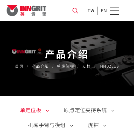
TW
EN
产品介绍
首页
产品介绍
单定位板
立柱
INN02219
单定位板
原点定位夹持系统
机械手臂与模组
虎钳