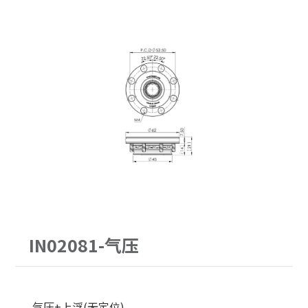
PITCH52
62型
30公斤以下
手动求心虎钳
PITCH96
90型
30-60公斤
自动气压虎钳
单定位Ｌ底板
120型
60-150公斤
虎钳配件
三面锥塔
150型
机械手臂客制化
立柱
原点定位客制化
配件
单定位板客制化
IN02081-气压
气压+上浮(无定位)