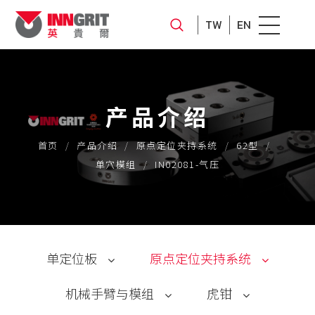
TW
EN
产品介绍
首页
产品介绍
原点定位夹持系统
62型
单穴模组
IN02081-气压
单定位板
原点定位夹持系统
机械手臂与模组
虎钳