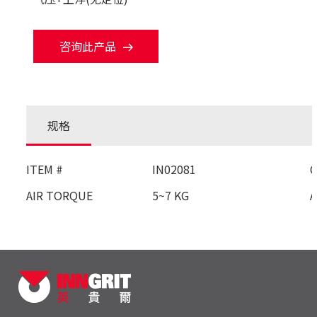
咨询此产品
规格
ITEM #
IN02081
AIR TORQUE
5~7 KG
A