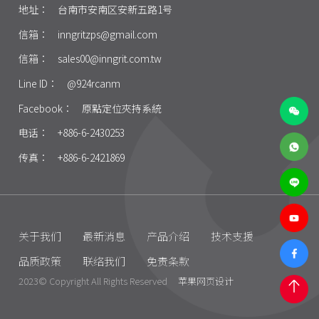
地址：
台南市安南区安新五路1号
信箱：
inngritzps@gmail.com
信箱：
sales00@inngrit.com.tw
Line ID：
@924rcanm
Facebook：
原點定位夾持系統
电话：
+886-6-2430253
传真：
+886-6-2421869
关于我们
最新消息
产品介绍
技术支援
品质政策
联络我们
免责条款
2023© Copyright All Rights Reserved
苹果网页设计