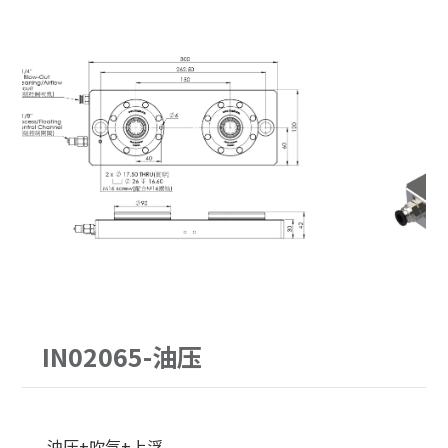
PITCH52
62型
30公斤以下
手动求心虎钳
PITCH96
90型
30-60公斤
自动气压虎钳
单定位Ｌ底板
120型
60-150公斤
虎钳配件
三面锥塔
150型
机械手臂客制化
立柱
原点定位客制化
配件
单定位板客制化
IN02065-油压
油压+吹气+上浮