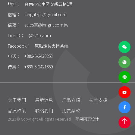
地址：
台南市安南区安新五路1号
信箱：
inngritzps@gmail.com
信箱：
sales00@inngrit.com.tw
Line ID：
@924rcanm
Facebook：
原點定位夾持系統
电话：
+886-6-2430253
传真：
+886-6-2421869
关于我们
最新消息
产品介绍
技术支援
品质政策
联络我们
免责条款
2023© Copyright All Rights Reserved
苹果网页设计