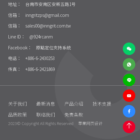
地址：
台南市安南区安新五路1号
信箱：
inngritzps@gmail.com
信箱：
sales00@inngrit.com.tw
Line ID：
@924rcanm
Facebook：
原點定位夾持系統
电话：
+886-6-2430253
传真：
+886-6-2421869
关于我们
最新消息
产品介绍
技术支援
品质政策
联络我们
免责条款
2023© Copyright All Rights Reserved
苹果网页设计