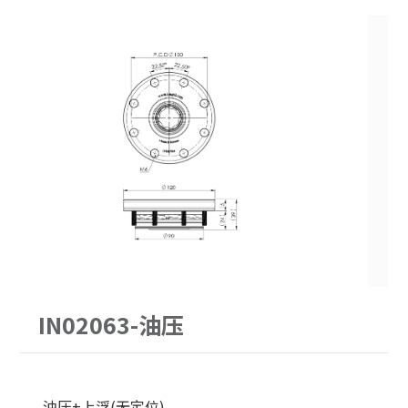
PITCH52
62型
30公斤以下
手动求心虎钳
PITCH96
90型
30-60公斤
自动气压虎钳
单定位Ｌ底板
120型
60-150公斤
虎钳配件
三面锥塔
150型
机械手臂客制化
立柱
原点定位客制化
配件
单定位板客制化
IN02063-油压
油压+上浮(无定位)