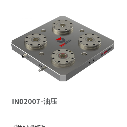
PITCH52
62型
30公斤以下
手动求心虎钳
PITCH96
90型
30-60公斤
自动气压虎钳
单定位Ｌ底板
120型
60-150公斤
虎钳配件
三面锥塔
150型
机械手臂客制化
立柱
原点定位客制化
配件
单定位板客制化
IN02007-油压
油压+上浮+吹气