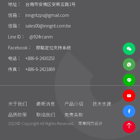
地址：
台南市安南区安新五路1号
信箱：
inngritzps@gmail.com
信箱：
sales00@inngrit.com.tw
Line ID：
@924rcanm
Facebook：
原點定位夾持系統
电话：
+886-6-2430253
传真：
+886-6-2421869
关于我们
最新消息
产品介绍
技术支援
品质政策
联络我们
免责条款
2023© Copyright All Rights Reserved
苹果网页设计